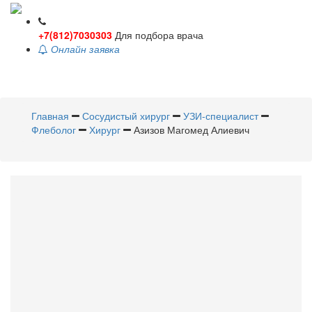
+7(812)7030303
Для подбора врача
Онлайн заявка
Toggle
navigati
Главная
Сосудистый хирург
УЗИ-специалист
Флеболог
Хирург
Азизов Магомед Алиевич
Азизов
Магомед Алиевич
Сосудистый хирург
,
УЗИ-
специалист
,
Флеболог
,
Хирург