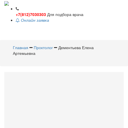
+7(812)7030303
Для подбора врача
Онлайн заявка
Toggle
navigati
Главная
Проктолог
Дементьева Елена
Артемьевна
Дементьева
Елена
Артемьевна
Проктолог
Стаж 8 лет / Врач высшей категории