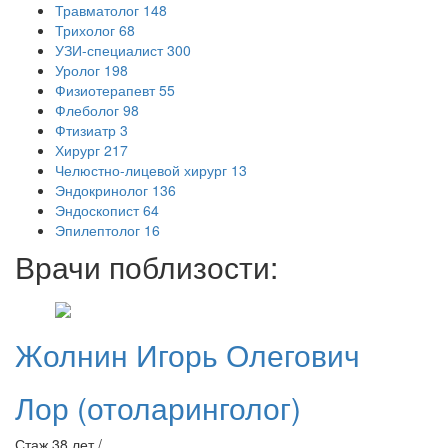
Травматолог
148
Трихолог
68
УЗИ-специалист
300
Уролог
198
Физиотерапевт
55
Флеболог
98
Фтизиатр
3
Хирург
217
Челюстно-лицевой хирург
13
Эндокринолог
136
Эндоскопист
64
Эпилептолог
16
Врачи поблизости:
Жолнин
Игорь Олегович
Лор (отоларинголог)
Стаж 38 лет /