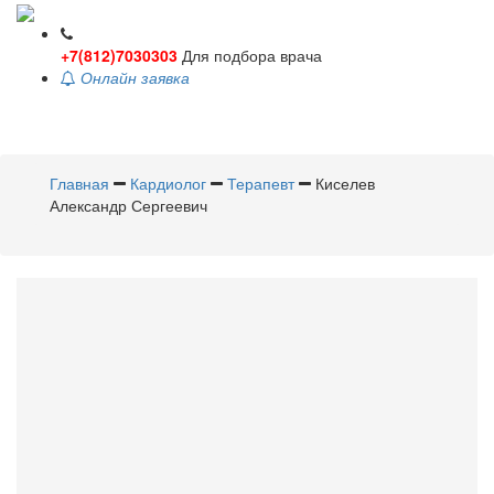
+7(812)7030303
Для подбора врача
Онлайн заявка
Toggle
navigati
Главная
Кардиолог
Терапевт
Киселев
Александр Сергеевич
Киселев
Александр
Сергеевич
Кардиолог
,
Терапевт
Стаж 9 лет /