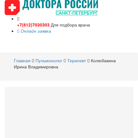
+7(812)7030303
Для подбора врача
Онлайн заявка
Toggle
navigati
Главная
Пульмонолог
Терапевт
Колюбакина
Ирина Владимировна
Колюбакина
Ирина
Владимировна
Пульмонолог
,
Терапевт