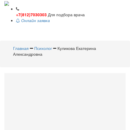
+7(812)7030303
Для подбора врача
Онлайн заявка
Toggle
navigati
Главная
Психолог
Куликова Екатерина
Александровна
Куликова
Екатерина
Александровна
Психолог
Стаж 11 лет /