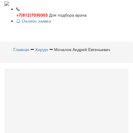
+7(812)7030303
Для подбора врача
Онлайн заявка
Toggle
navigati
Главная
Хирург
Мочалов Андрей Евгеньевич
Мочалов
Андрей Евгеньевич
Хирург
Стаж 5 лет /
Стоимость приема - 1500