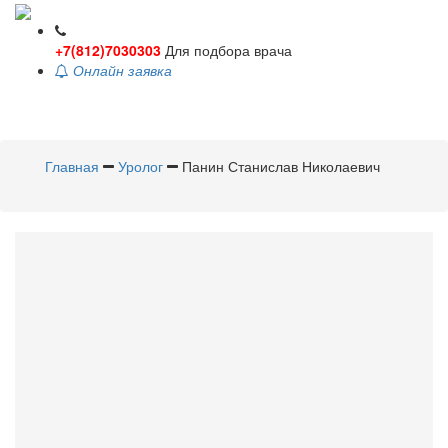
+7(812)7030303
Для подбора врача
Онлайн заявка
Toggle
navigati
Главная
Уролог
Панин Станислав Николаевич
Панин
Станислав
Николаевич
Уролог
Стаж 22 года / Врач первой категории