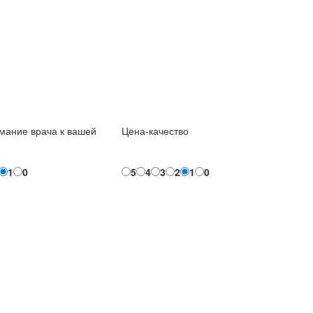
мание врача к вашей
Цена-качество
1
0
5
4
3
2
1
0