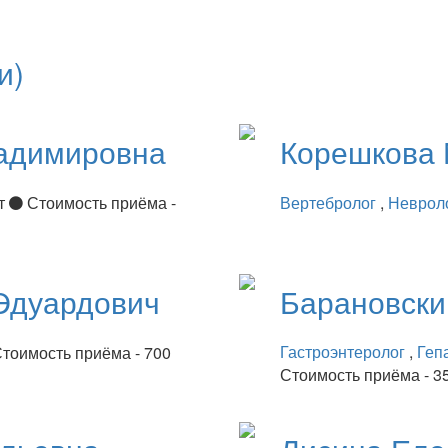
и)
адимировна
Корешкова
ет
Стоимость приёма -
Вертебролог
,
Неврол
Эдуардович
Барановск
Гастроэнтеролог
,
Геп
тоимость приёма - 700
Стоимость приёма - 3