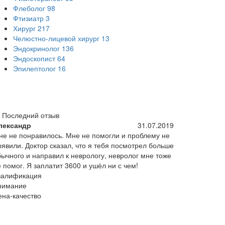
Флеболог
98
Фтизиатр
3
Хирург
217
Челюстно-лицевой хирург
13
Эндокринолог
136
Эндоскопист
64
Эпилептолог
16
Последний отзыв
лександр
31.07.2019
не не понравилось. Мне не помогли и проблему не
ыявили. Доктор сказал, что я тебя посмотрел больше
бычного и направил к неврологу, невролог мне тоже
 помог. Я заплатит 3600 и ушёл ни с чем!
валификация
нимание
ена-качество