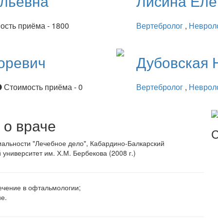
ильевна
Лисина
Еле
ость приёма - 1800
Вертебролог
,
Неврол
оревич
Дубовская
Стоимость приёма - 0
Вертебролог
,
Неврол
о враче
С
альности "Лечебное дело", Кабардино-Балкарский
 университет им. Х.М. Бербекова (2008 г.)
ечение в офтальмологии;
е.