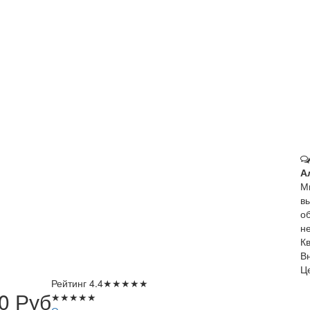
А
М
в
о
не
К
В
Ц
Рейтинг
4.4
★
★
★
★
★
00
Руб
★
★
★
★
★