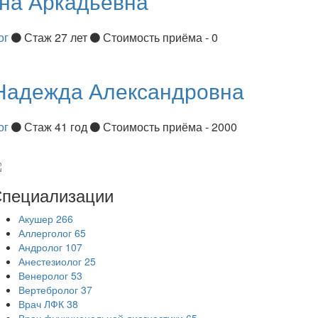
на Аркадьевна
ог
Стаж 27 лет
Стоимость приёма - 0
Надежда Александровна
ог
Стаж 41 год
Стоимость приёма - 2000
пециализации
Акушер
266
Аллерголог
65
Андролог
107
Анестезиолог
25
Венеролог
53
Вертебролог
37
Врач ЛФК
38
Врач функциональной диагностики
65