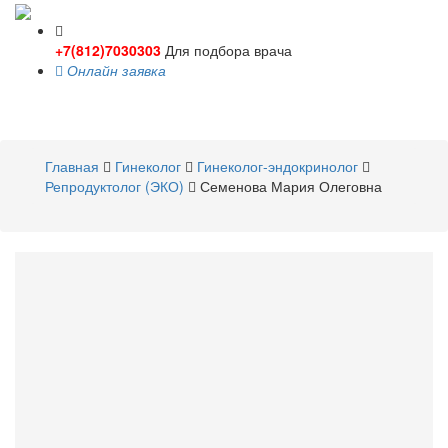
+7(812)7030303
Для подбора врача
Онлайн заявка
Toggle
navigati
Главная
Гинеколог
Гинеколог-эндокринолог
Репродуктолог (ЭКО)
Семенова Мария Олеговна
Семенова
Мария Олеговна
Гинеколог
,
Гинеколог-
эндокринолог
,
Репродуктолог (ЭКО)