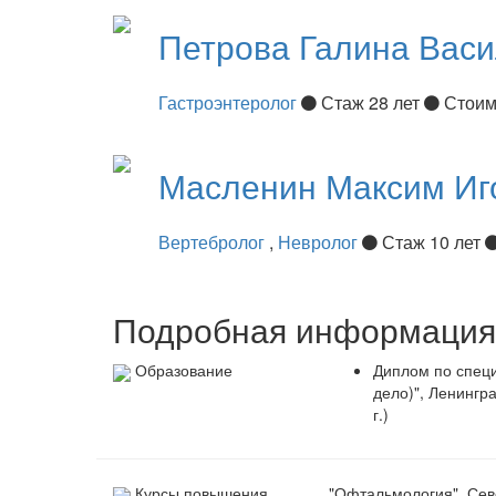
Петрова
Галина Вас
Гастроэнтеролог
Стаж 28 лет
Стоим
Масленин
Максим Иг
Вертебролог
,
Невролог
Стаж 10 лет
Подробная информация 
Образование
Диплом по спец
дело)", Ленингр
г.)
Курсы повышения
"Офтальмология", Сев