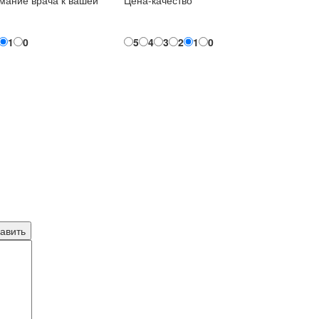
мание врача к вашей
Цена-качество
1
0
5
4
3
2
1
0