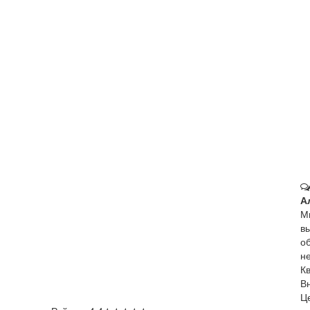
А
М
в
о
не
К
В
Ц