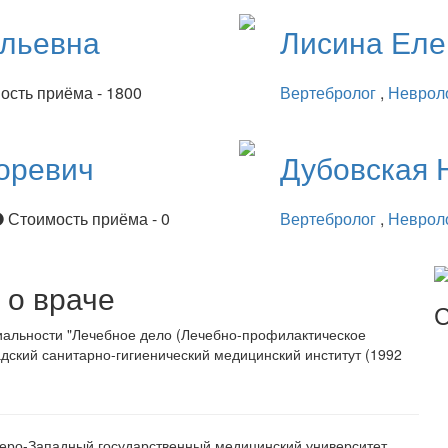
ильевна
Лисина
Еле
ость приёма - 1800
Вертебролог
,
Неврол
оревич
Дубовская
Стоимость приёма - 0
Вертебролог
,
Неврол
о враче
С
иальности "Лечебное дело (Лечебно-профилактическое
адский санитарно-гигиенический медицинский институт (1992
еро-Западный государственный медицинский университет