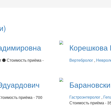
и)
адимировна
Корешкова
ет
Стоимость приёма -
Вертебролог
,
Неврол
Эдуардович
Барановск
Гастроэнтеролог
,
Геп
тоимость приёма - 700
Стоимость приёма - 3