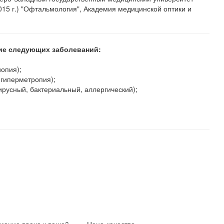
015 г.) "Офтальмология", Академия медицинской оптики и
ние следующих заболеваний:
иопия);
(гиперметропия);
ирусный, бактериальный, аллергический);