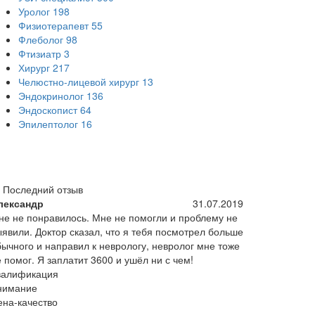
Уролог
198
Физиотерапевт
55
Флеболог
98
Фтизиатр
3
Хирург
217
Челюстно-лицевой хирург
13
Эндокринолог
136
Эндоскопист
64
Эпилептолог
16
Последний отзыв
лександр
31.07.2019
не не понравилось. Мне не помогли и проблему не
ыявили. Доктор сказал, что я тебя посмотрел больше
бычного и направил к неврологу, невролог мне тоже
 помог. Я заплатит 3600 и ушёл ни с чем!
валификация
нимание
ена-качество