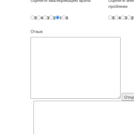
Оцените квалификацию врача
Оцените вни
проблеме
5
4
3
2
1
0
5
4
3
2
Отзыв