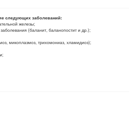
ние следующих заболеваний:
ательной железы;
заболевания (баланит, баланопостит и др.);
оз, микоплазмоз, трихомониаз, хламидиоз);
и;