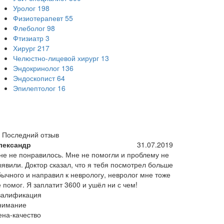
Уролог
198
Физиотерапевт
55
Флеболог
98
Фтизиатр
3
Хирург
217
Челюстно-лицевой хирург
13
Эндокринолог
136
Эндоскопист
64
Эпилептолог
16
Последний отзыв
лександр
31.07.2019
не не понравилось. Мне не помогли и проблему не
ыявили. Доктор сказал, что я тебя посмотрел больше
бычного и направил к неврологу, невролог мне тоже
 помог. Я заплатит 3600 и ушёл ни с чем!
валификация
нимание
ена-качество