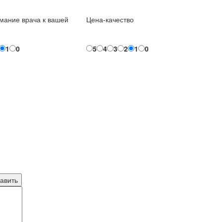
мание врача к вашей
Цена-качество
1
0
5
4
3
2
1
0