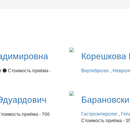
адимировна
Корешкова
ет
Стоимость приёма -
Вертебролог
,
Неврол
Эдуардович
Барановск
Гастроэнтеролог
,
Геп
тоимость приёма - 700
Стоимость приёма - 3