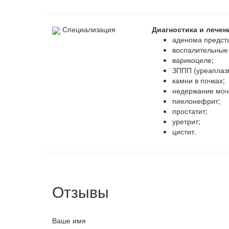
Специализация
Диагностика и лече
аденома предст
воспалительные 
варикоцеле;
ЗППП (уреаплазм
камни в почках;
недержание моч
пиелонефрит;
простатит;
уретрит;
цистит.
Отзывы
Ваше имя