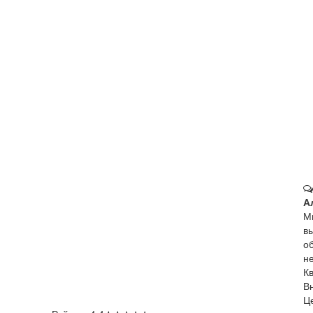
А
М
в
о
не
К
В
Ц