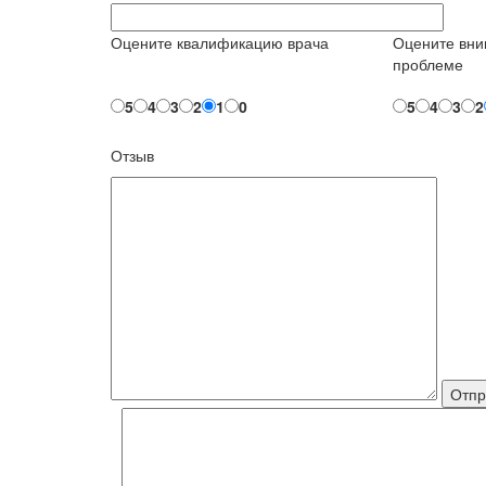
Оцените квалификацию врача
Оцените вни
проблеме
5
4
3
2
1
0
5
4
3
2
Отзыв