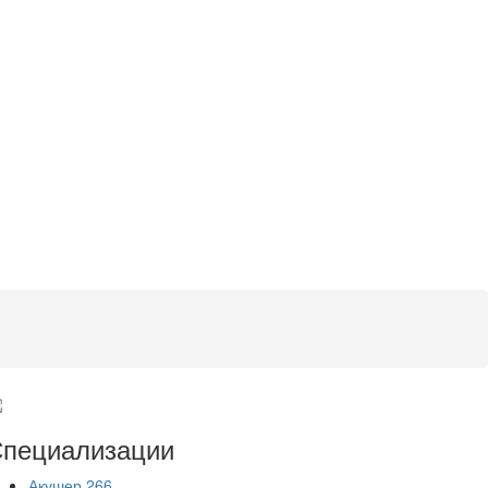
пециализации
Акушер
266