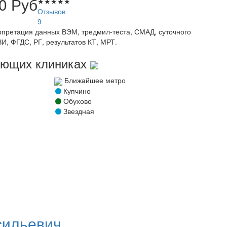
00
Руб
★
★
★
★
★
Отзывов
9
рпретация данных ВЭМ, тредмил-теста, СМАД, суточного
И, ФГДС, РГ, результатов КТ, МРТ.
дующих клиниках
Ближайшее метро
Купчино
Обухово
Звездная
сильевич