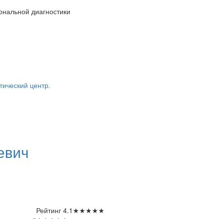
ональной диагностики
тический центр.
евич
Рейтинг
4.1
★
★
★
★
★