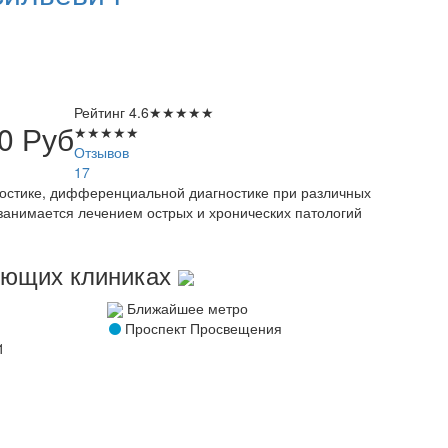
Рейтинг
4.6
★
★
★
★
★
00
Руб
★
★
★
★
★
Отзывов
17
остике, дифференциальной диагностике при различных
 занимается лечением острых и хронических патологий
дующих клиниках
Ближайшее метро
Проспект Просвещения
1