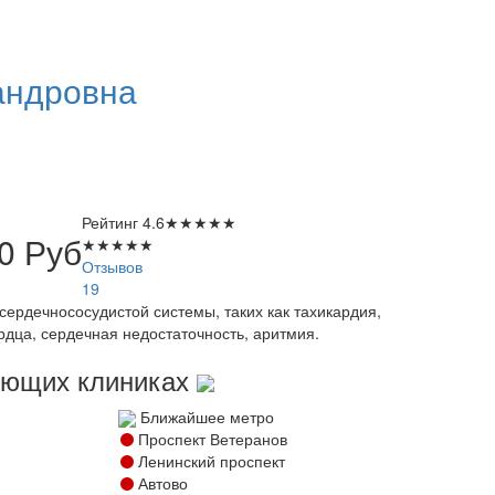
андровна
Рейтинг
4.6
★
★
★
★
★
00
Руб
★
★
★
★
★
Отзывов
19
ердечнососудистой системы, таких как тахикардия,
рдца, сердечная недостаточность, аритмия.
дующих клиниках
Ближайшее метро
Проспект Ветеранов
Ленинский проспект
Автово