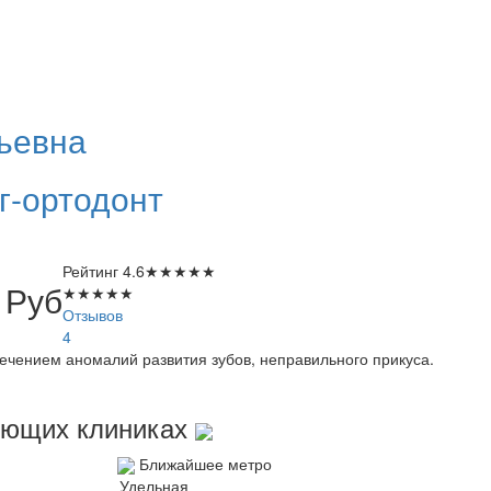
ьевна
г-ортодонт
Рейтинг
4.6
★
★
★
★
★
0
Руб
★
★
★
★
★
Отзывов
4
ечением аномалий развития зубов, неправильного прикуса.
дующих клиниках
Ближайшее метро
Удельная