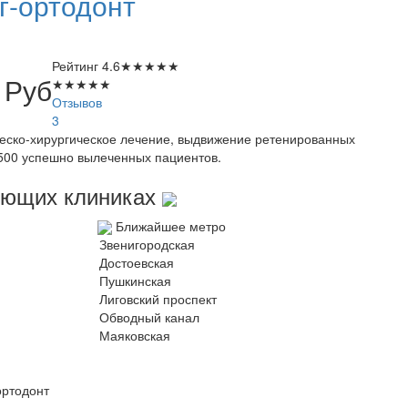
г-ортодонт
Рейтинг
4.6
★
★
★
★
★
0
Руб
★
★
★
★
★
Отзывов
3
еско-хирургическое лечение, выдвижение ретенированных
 1500 успешно вылеченных пациентов.
дующих клиниках
Ближайшее метро
Звенигородская
Достоевская
Пушкинская
Лиговский проспект
Обводный канал
Маяковская
ортодонт