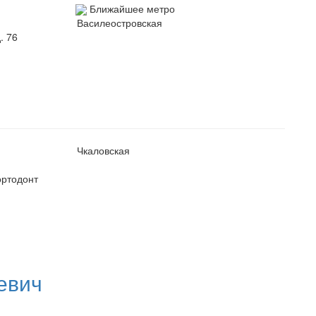
Ближайшее метро
Василеостровская
. 76
Чкаловская
ортодонт
евич