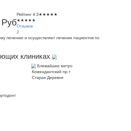
Рейтинг
4.3
★
★
★
★
★
0
Руб
★
★
★
★
★
Отзывов
2
ому лечению и осуществляет лечение пациентов по
дующих клиниках
Ближайшее метро
Комендантский пр-т
Старая Деревня
ортодонт