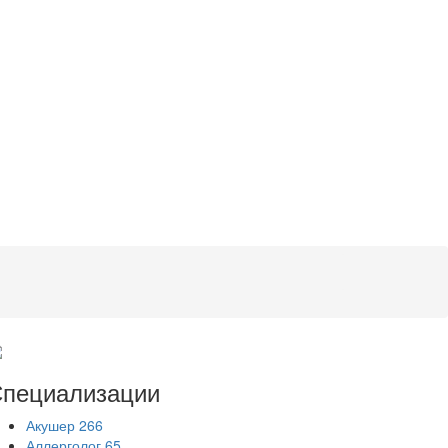
пециализации
Акушер
266
Аллерголог
65