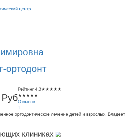
тический центр.
имировна
г-ортодонт
Рейтинг
4.3
★
★
★
★
★
0
Руб
★
★
★
★
★
Отзывов
1
менное ортодонтическое лечение детей и взрослых. Владеет
.
дующих клиниках