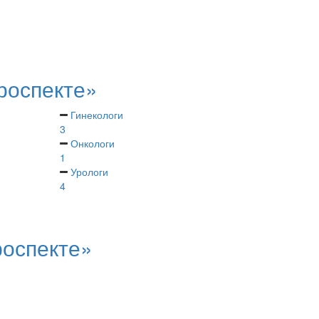
роспекте»
Гинекологи
3
Онкологи
1
Урологи
4
роспекте»