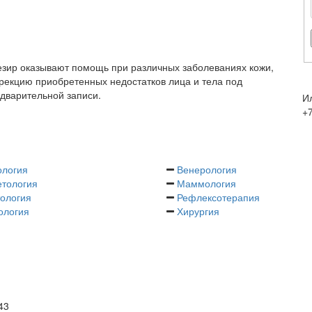
Дезир оказывают помощь при различных заболеваниях кожи,
рекцию приобретенных недостатков лица и тела под
дварительной записи.
И
+
ология
Венерология
тология
Маммология
ология
Рефлексотерапия
ология
Хирургия
43