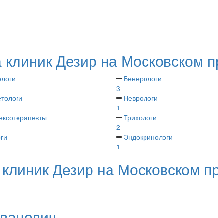
а клиник Дезир на Московском п
ологи
Венерологи
3
тологи
Неврологи
1
ексотерапевты
Трихологи
2
ги
Эндокринологи
1
 клиник Дезир на Московском п
Иванович