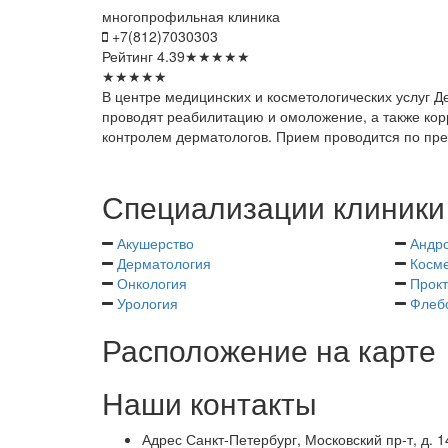
многопрофильная клиника
+7(812)7030303
Рейтинг
4.39
★
★
★
★
★
★
★
★
★
★
В центре медицинских и косметологических услуг 
проводят реабилитацию и омоложение, а также кор
контролем дерматологов. Прием проводится по пре
Специализации клиники
Акушерство
Андр
Дерматология
Косме
Онкология
Прокт
Урология
Флеб
Расположение на карте
Наши контакты
Адрес
Санкт-Петербург, Московский пр-т, д. 1