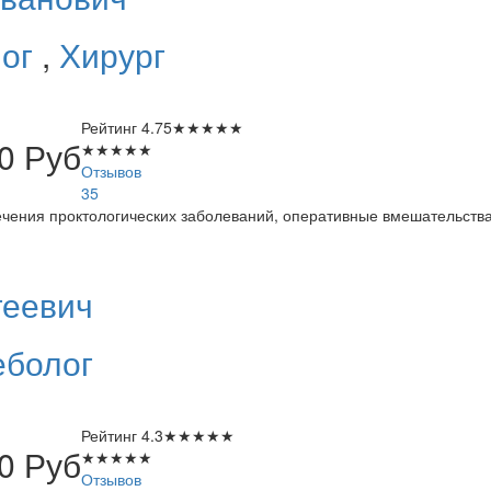
лог
,
Хирург
Рейтинг
4.75
★
★
★
★
★
00
Руб
★
★
★
★
★
Отзывов
35
чения проктологических заболеваний, оперативные вмешательства
геевич
болог
Рейтинг
4.3
★
★
★
★
★
00
Руб
★
★
★
★
★
Отзывов