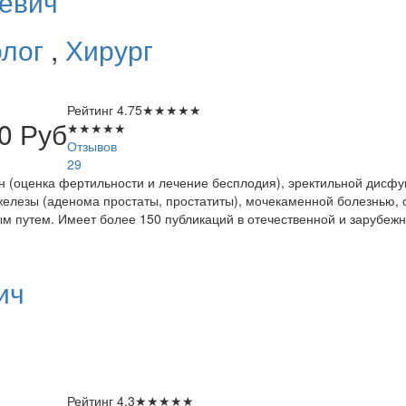
евич
олог
,
Хирург
Рейтинг
4.75
★
★
★
★
★
00
Руб
★
★
★
★
★
Отзывов
29
 (оценка фертильности и лечение бесплодия), эректильной дисфун
лезы (аденома простаты, простатиты), мочекаменной болезнью, о
 путем. Имеет более 150 публикаций в отечественной и зарубежн
ич
Рейтинг
4.3
★
★
★
★
★