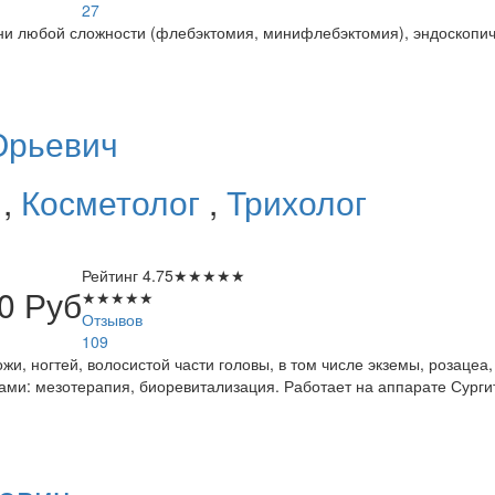
27
ни любой сложности (флебэктомия, минифлебэктомия), эндоскопиче
Юрьевич
г
,
Косметолог
,
Трихолог
Рейтинг
4.75
★
★
★
★
★
00
Руб
★
★
★
★
★
Отзывов
109
и, ногтей, волосистой части головы, в том числе экземы, розацеа,
ками: мезотерапия, биоревитализация. Работает на аппарате Сург