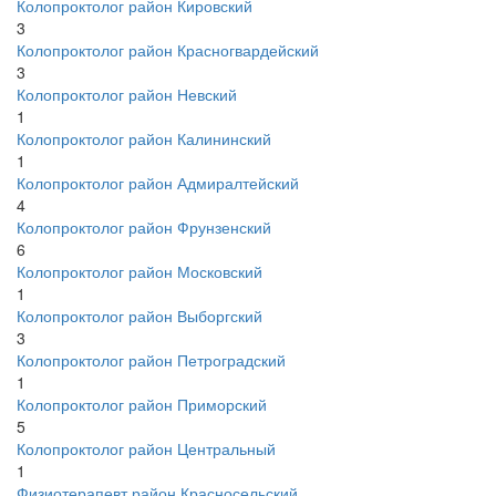
Колопроктолог район Кировский
3
Колопроктолог район Красногвардейский
3
Колопроктолог район Невский
1
Колопроктолог район Калининский
1
Колопроктолог район Адмиралтейский
4
Колопроктолог район Фрунзенский
6
Колопроктолог район Московский
1
Колопроктолог район Выборгский
3
Колопроктолог район Петроградский
1
Колопроктолог район Приморский
5
Колопроктолог район Центральный
1
Физиотерапевт район Красносельский