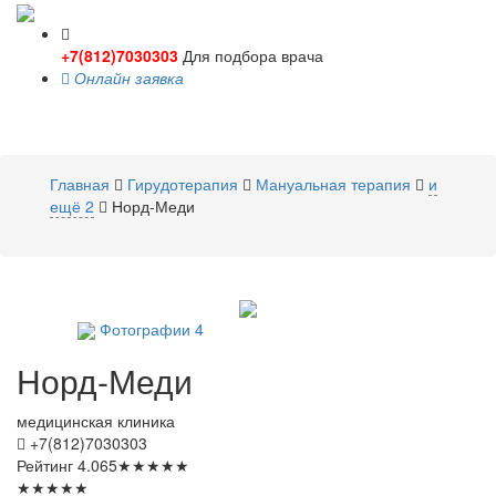
+7(812)7030303
Для подбора врача
Онлайн заявка
Toggle
navigati
Главная
Гирудотерапия
Мануальная терапия
и
ещё 2
Норд-Меди
Фотографии
4
Норд-Меди
медицинская клиника
+7(812)7030303
Рейтинг
4.065
★
★
★
★
★
★
★
★
★
★