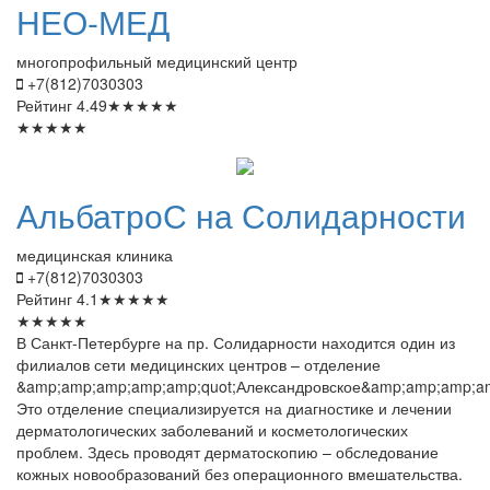
НЕО-МЕД
многопрофильный медицинский центр
+7(812)7030303
Рейтинг
4.49
★
★
★
★
★
★
★
★
★
★
АльбатроС
на Солидарности
медицинская клиника
+7(812)7030303
Рейтинг
4.1
★
★
★
★
★
★
★
★
★
★
В Санкт-Петербурге на пр. Солидарности находится один из
филиалов сети медицинских центров – отделение
&amp;amp;amp;amp;amp;quot;Александровское&amp;amp;amp;am
Это отделение специализируется на диагностике и лечении
дерматологических заболеваний и косметологических
проблем. Здесь проводят дерматоскопию – обследование
кожных новообразований без операционного вмешательства.