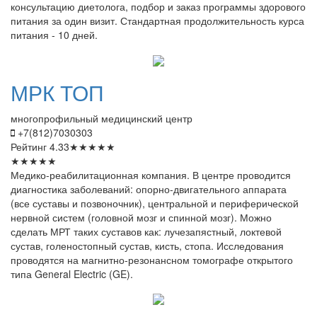
консультацию диетолога, подбор и заказ программы здорового
питания за один визит. Стандартная продолжительность курса
питания - 10 дней.
МРК
ТОП
многопрофильный медицинский центр
+7(812)7030303
Рейтинг
4.33
★
★
★
★
★
★
★
★
★
★
Медико-реабилитационная компания. В центре проводится
диагностика заболеваний: опорно-двигательного аппарата
(все суставы и позвоночник), центральной и периферической
нервной систем (головной мозг и спинной мозг). Можно
сделать МРТ таких суставов как: лучезапястный, локтевой
сустав, голеностопный сустав, кисть, стопа. Исследования
проводятся на магнитно-резонансном томографе открытого
типа General Electric (GE).