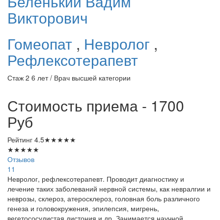
Беленький
Вадим
Викторович
Гомеопат
,
Невролог
,
Рефлексотерапевт
Стаж 2 6 лет / Врач высшей категории
Стоимость приема - 1700
Руб
Рейтинг
4.5
★
★
★
★
★
★
★
★
★
★
Отзывов
11
Невролог, рефлексотерапевт. Проводит диагностику и
лечение таких заболеваний нервной системы, как невралгии и
неврозы, склероз, атеросклероз, головная боль различного
генеза и головокружения, эпилепсия, мигрень,
вегетососудистая дистония и др. Занимается научной