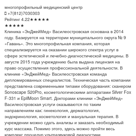
многопрофильный медицинский центр
+7(812)7030303
Рейтинг
4.22
★
★
★
★
★
★
★
★
★
★
Клиника «ЭнДжейМед» Василеостровская основана в 2014
году. Базируется на территории муниципального округа № 9
«Гавань». Это многопрофильная компания, которая
специализируется на оказании широкого спектра услуг в
сфере эстетической и лечебно-диагностической медицины. В
августе 2015 года учреждению была выдана лицензия на
право осуществления профессиональной деятельности. В
клинике «ЭнДжейМед» Василеостровская команда
дипломированных специалистов. Техническая часть компании
представлена современными типами оборудования: сканером
Sonoscape S20Pro, косметологическими аппаратами Silver Fox
F-331 и EpilMoon Smart. Докторами клиники «ЭнДжейМед»
Василеостровская услуги оказываются по таким
направлениям как: гинекология, дерматология,
эндокринология, косметология и мануальная терапия. В
учреждении можно сдать анализы и заказать необходимый
курс массажа. Помимо этого, здесь можно пройти весь
комплекс процедур ультразвуковой диагностики.