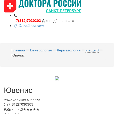
+7(812)7030303
Для подбора врача
Онлайн заявка
Toggle
navigati
Главная
Венерология
Дерматология
и ещё 3
Ювенис
Ювенис
медицинская клиника
+7(812)7030303
Рейтинг
4.3
★
★
★
★
★