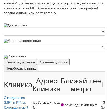
клинику". Далее вы сможете сделать сортировку по стоимости
и записаться на МРТ (магнитно-резонансная томография)
сердца онлайн или по телефону.
Диагностика
Месторасположение
Сортировка
Сначала дешевые
Сначала дорогие
Подобрать клинику
Адрес
Ближайшее
Клиника
Ц
Клиники
метро
Скандинавия
(МРТ и КТ) м.
ул. Ильюшина, д.
130
Комендантский пр-т
Комендантский
4/1
Запи