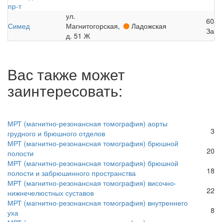
пр-т
ул.
600
Симед
Магнитогорская,
Ладожская
Запи
д. 51 Ж
Вас также может
заинтересовать:
МРТ (магнитно-резонансная томография) аорты
3
грудного и брюшного отделов
МРТ (магнитно-резонансная томография) брюшной
20
полости
МРТ (магнитно-резонансная томография) брюшной
18
полости и забрюшинного пространства
МРТ (магнитно-резонансная томография) височно-
22
нижнечелюстных суставов
МРТ (магнитно-резонансная томография) внутреннего
8
уха