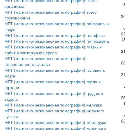
МРТ (магнитно-резонансная томография) всего
5
организма
МРТ (магнитно-резонансная томография) всего
20
позвоночника
МРТ (магнитно-резонансная томография) гайморовых
6
пазух
22
МРТ (магнитно-резонансная томография) гипофиза
13
МРТ (магнитно-резонансная томография) гиппокампа
МРТ (магнитно-резонансная томография) глазных
21
орбит и зрительных нервов
МРТ (магнитно-резонансная томография)
26
голеностопного сустава
МРТ (магнитно-резонансная томография) головного
27
мозга
МРТ (магнитно-резонансная томография) горла и
5
гортани
МРТ (магнитно-резонансная томография) грудного
26
отдела
1
МРТ (магнитно-резонансная томография) желудка
МРТ (магнитно-резонансная томография) желчного
7
пузыря
23
МРТ (магнитно-резонансная томография) кисти руки
МРТ (магнитно-резонансная томография) коленного