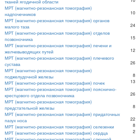
тканей ягодичной области
МРТ (магнитно-резонансная томография)
10
надпочечников
МРТ (магнитно-резонансная томография) органов
24
малого таза
МРТ (магнитно-резонансная томография) отделов
15
позвоночника
МРТ (магнитно-резонансная томография) печени и
12
желчевыводящих путей
МРТ (магнитно-резонансная томография) плечевого
26
сустава
МРТ (магнитно-резонансная томография)
8
поджелудочной железы
13
МРТ (магнитно-резонансная томография) почек
МРТ (магнитно-резонансная томография) пояснично-
26
крестцового отдела позвоночника
МРТ (магнитно-резонансная томография)
8
предстательной железы
МРТ (магнитно-резонансная томография) придаточных
22
пазух носа
8
МРТ (магнитно-резонансная томография) селезенки
2
МРТ (магнитно-резонансная томография) сердца
МРТ (магнитно-резонансная томография) слюнной