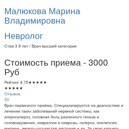
Малюкова
Марина
Владимировна
Невролог
Стаж 3 9 лет / Врач высшей категории
Стоимость приема - 3000
Руб
Рейтинг
4.75
★
★
★
★
★
★
★
★
★
★
Отзывов
33
Врач первичного приёма. Специализируется на диагностике и
лечении таких заболеваний нервной системы, как
атеросклероз, головная боль различного генеза и
головокружения, невралгии и неврозы, склероз, эпилепсия,
мигрень, вегето-сосудистая дистония и др. За свою карьеру