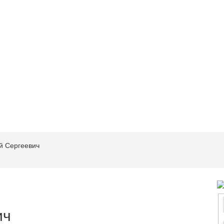
й Сергеевич
ич