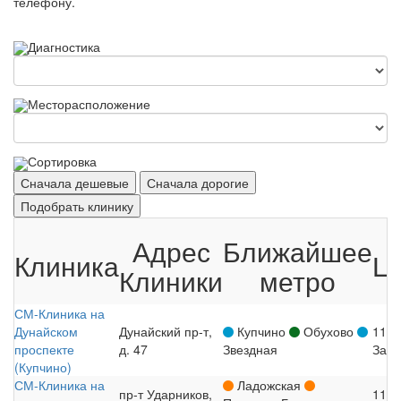
телефону.
Диагностика
Месторасположение
Сортировка
Сначала дешевые
Сначала дорогие
Подобрать клинику
Адрес
Ближайшее
Клиника
Ц
Клиники
метро
СМ-Клиника на
Дунайском
Дунайский пр-т,
Купчино
Обухово
110
проспекте
д. 47
Звездная
Запи
(Купчино)
СМ-Клиника на
Ладожская
пр-т Ударников,
110