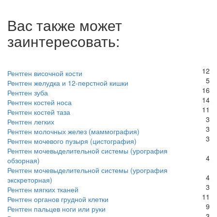
Вас также может
заинтересовать:
12
Рентген височной кости
5
Рентген желудка и 12-перстной кишки
16
Рентген зуба
14
Рентген костей носа
11
Рентген костей таза
3
Рентген легких
3
Рентген молочных желез (маммография)
3
Рентген мочевого пузыря (цистография)
Рентген мочевыделительной системы (урография
4
обзорная)
Рентген мочевыделительной системы (урография
4
экскреторная)
3
Рентген мягких тканей
11
Рентген органов грудной клетки
9
Рентген пальцев ноги или руки
3