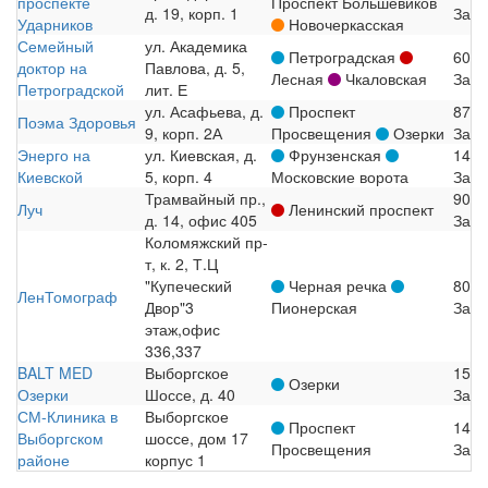
проспекте
Проспект Большевиков
д. 19, корп. 1
Запи
Ударников
Новочеркасская
Семейный
ул. Академика
Петроградская
600
доктор на
Павлова, д. 5,
Лесная
Чкаловская
Запи
Петроградской
лит. Е
ул. Асафьева, д.
Проспект
870
Поэма Здоровья
9, корп. 2А
Просвещения
Озерки
Запи
Энерго на
ул. Киевская, д.
Фрунзенская
145
Киевской
5, корп. 4
Московские ворота
Запи
Трамвайный пр.,
900
Луч
Ленинский проспект
д. 14, офис 405
Запи
Коломяжский пр-
т, к. 2, Т.Ц
"Купеческий
Черная речка
800
ЛенТомограф
Двор"3
Пионерская
Запи
этаж,офис
336,337
BALT MED
Выборгское
155
Озерки
Озерки
Шоссе, д. 40
Запи
СМ-Клиника в
Выборгское
Проспект
145
Выборгском
шоссе, дом 17
Просвещения
Запи
районе
корпус 1