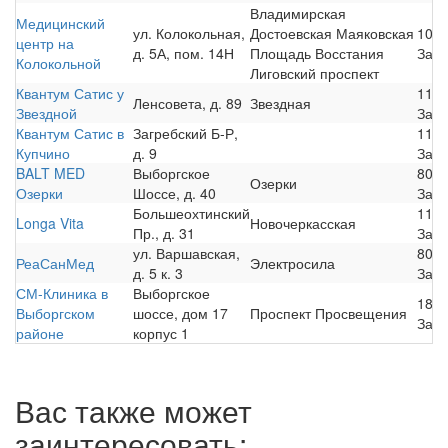
Владимирская
Медицинский
ул. Колокольная,
Достоевская
Маяковская
100
центр на
д. 5А, пом. 14Н
Площадь Восстания
Запи
Колокольной
Лиговский проспект
Квантум Сатис у
110
Ленсовета, д. 89
Звездная
Звездной
Запи
Квантум Сатис в
Загребский Б-Р,
110
Купчино
д. 9
Запи
BALT MED
Выборгское
800
Озерки
Озерки
Шоссе, д. 40
Запи
Большеохтинский
110
Longa Vita
Новочеркасская
Пр., д. 31
Запи
ул. Варшавская,
800
РеаСанМед
Электросила
д. 5 к. 3
Запи
СМ-Клиника в
Выборгское
180
Выборгском
шоссе, дом 17
Проспект Просвещения
Запи
районе
корпус 1
Вас также может
заинтересовать: