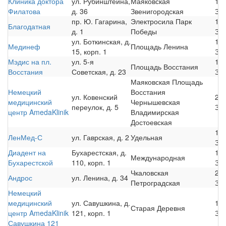
Клиника доктора
ул. Рубинштейна,
Маяковская
12
Филатова
д. 36
Звенигородская
За
пр. Ю. Гагарина,
Электросила
Парк
12
Благодатная
д. 1
Победы
За
ул. Боткинская, д.
12
Мединеф
Площадь Ленина
15, корп. 1
За
Мэдис на пл.
ул. 5-я
10
Площадь Восстания
Восстания
Советская, д. 23
За
Маяковская
Площадь
Немецкий
Восстания
ул. Ковенский
22
медицинский
Чернышевская
переулок, д. 5
За
центр AmedaKlinik
Владимирская
Достоевская
12
ЛенМед-С
ул. Гаврская, д. 2
Удельная
За
Диадент на
Бухарестская, д.
15
Международная
Бухарестской
110, корп. 1
За
Чкаловская
22
Андрос
ул. Ленина, д. 34
Петроградская
За
Немецкий
медицинский
ул. Савушкина, д.
19
Старая Деревня
центр AmedaKlinik
121, корп. 1
За
Савушкина 121