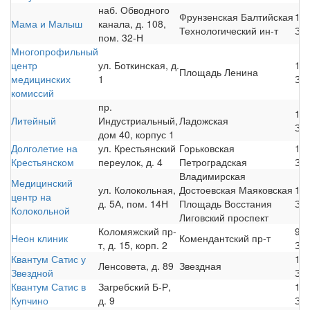
наб. Обводного
Фрунзенская
Балтийская
15
Мама и Малыш
канала, д. 108,
Технологический ин-т
За
пом. 32-Н
Многопрофильный
центр
ул. Боткинская, д.
12
Площадь Ленина
медицинских
1
За
комиссий
пр.
10
Литейный
Индустриальный,
Ладожская
За
дом 40, корпус 1
Долголетие на
ул. Крестьянский
Горьковская
12
Крестьянском
переулок, д. 4
Петроградская
За
Владимирская
Медицинский
ул. Колокольная,
Достоевская
Маяковская
13
центр на
д. 5А, пом. 14Н
Площадь Восстания
За
Колокольной
Лиговский проспект
Коломяжский пр-
90
Неон клиник
Комендантский пр-т
т, д. 15, корп. 2
За
Квантум Сатис у
17
Ленсовета, д. 89
Звездная
Звездной
За
Квантум Сатис в
Загребский Б-Р,
17
Купчино
д. 9
За