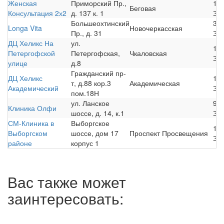
Женская
Приморский Пр.,
12
Беговая
Консультация 2х2
д. 137 к. 1
За
Большеохтинский
30
Longa Vita
Новочеркасская
Пр., д. 31
За
ДЦ Хеликс На
ул.
12
Петергофской
Петергофская,
Чкаловская
За
улице
д.8
Гражданский пр-
ДЦ Хеликс
12
т, д.88 кор.3
Академическая
Академический
За
пом.18Н
ул. Ланское
95
Клиника Олфи
шоссе, д. 14, к.1
За
СМ-Клиника в
Выборгское
19
Выборгском
шоссе, дом 17
Проспект Просвещения
За
районе
корпус 1
Вас также может
заинтересовать: