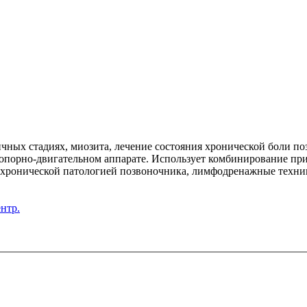
ных стадиях, миозита, лечение состояния хронической боли по
 опорно-двигательном аппарате. Использует комбинирование пр
с хронической патологией позвоночника, лимфодренажные техник
нтр.