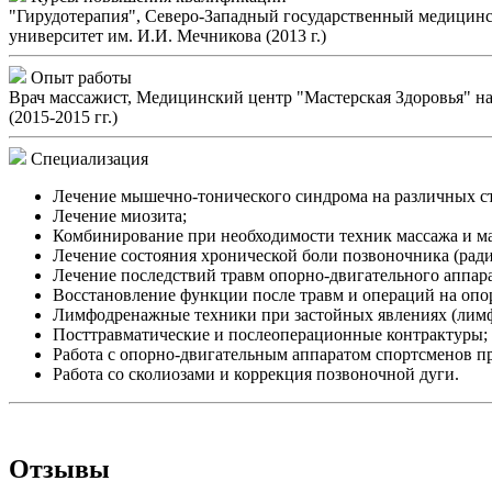
"Гирудотерапия", Северо-Западный государственный медицинс
университет им. И.И. Мечникова (2013 г.)
Опыт работы
Врач массажист, Медицинский центр "Мастерская Здоровья" на
(2015-2015 гг.)
Специализация
Лечение мышечно-тонического синдрома на различных ст
Лечение миозита;
Комбинирование при необходимости техник массажа и ман
Лечение состояния хронической боли позвоночника (ради
Лечение последствий травм опорно-двигательного аппара
Восстановление функции после травм и операций на опо
Лимфодренажные техники при застойных явлениях (лимфо
Посттравматические и послеоперационные контрактуры;
Работа с опорно-двигательным аппаратом спортсменов пр
Работа со сколиозами и коррекция позвоночной дуги.
Отзывы