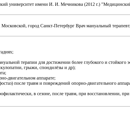
кий университет имени И. И. Мечникова (2012 г.) "Медицинск
 Московской, город Санкт-Петербург Врач мануальный терапевт
адиях;
уальной терапии для достижении более глубокого и стойкого э
кулопатии, грыжи, спондилёзы и др);
та;
рно-двигательном аппарате;
стаз) после травм и повреждений опорно-двигательного аппара
офилактически, в сезоне, после травм, при восстановлении, при