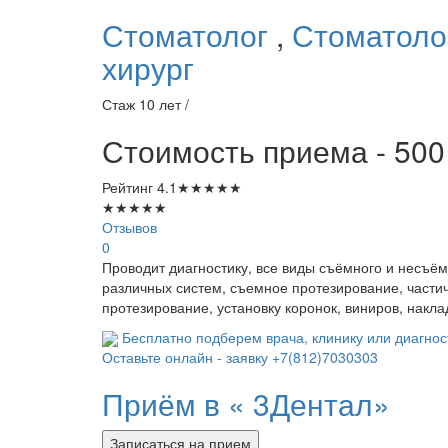
Стоматолог
,
Стоматоло
хирург
Стаж 10 лет /
Стоимость приема - 500
Рейтинг
4.1
★
★
★
★
★
★
★
★
★
★
Отзывов
0
Проводит диагностику, все виды съёмного и несъё
различных систем, съемное протезирование, части
протезирование, установку коронок, виниров, накла
Бесплатно подберем врача, клинику или диагнос
Оставьте онлайн - заявку
+7(812)7030303
Приём в «
3Дентал»
Записаться на прием