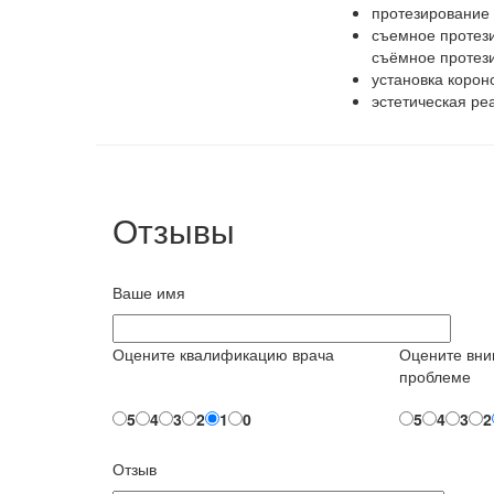
протезирование 
съемное протези
съёмное протез
установка короно
эстетическая ре
Отзывы
Ваше имя
Оцените квалификацию врача
Оцените вни
проблеме
5
4
3
2
1
0
5
4
3
2
Отзыв