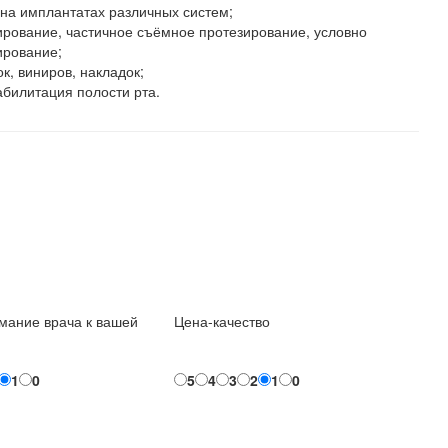
на имплантатах различных систем;
рование, частичное съёмное протезирование, условно
ирование;
к, виниров, накладок;
абилитация полости рта.
мание врача к вашей
Цена-качество
1
0
5
4
3
2
1
0