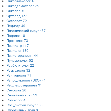
Онкогинеколог
18
Онкодерматолог
25
Онколог
91
Ортопед
158
Остеопат
72
Педиатр
49
Пластический хирург
57
Подолог
18
Проктолог
73
Психиатр
117
Психолог
130
Психотерапевт
144
Пульмонолог
52
Реабилитолог
22
Ревматолог
32
Рентгенолог
71
Репродуктолог (ЭКО)
41
Рефлексотерапевт
91
Сексолог
26
Семейный врач
59
Сомнолог
4
Сосудистый хирург
63
Спортивный врач
8