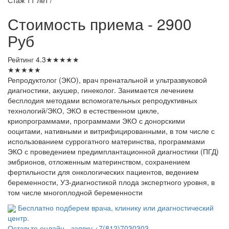
Стоимость приема - 2900
Руб
Рейтинг
4.3
★
★
★
★
★
★
★
★
★
★
Репродуктолог (ЭКО), врач пренатальной и ультразвуковой
диагностики, акушер, гинеколог. Занимается лечением
бесплодия методами вспомогательных репродуктивных
технологий/ЭКО, ЭКО в естественном цикле,
криопрограммами, программами ЭКО с донорскими
ооцитами, нативными и витрифицированными, в том числе с
использованием суррогатного материнства, программами
ЭКО с проведением предимплантационной диагностики (ПГД)
эмбрионов, отложенным материнством, сохранением
фертильности для онкологических пациентов, ведением
беременности, УЗ-диагностикой плода экспертного уровня, в
том числе многоплодной беременности
Бесплатно подберем врача, клинику или диагностический
центр.
Оставьте онлайн - заявку
+7(812)7030303