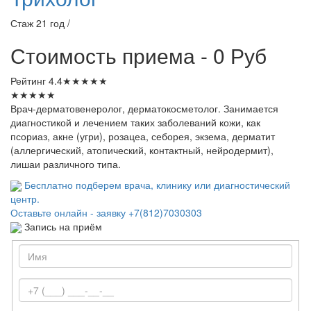
Стаж 21 год /
Стоимость приема - 0 Руб
Рейтинг
4.4
★
★
★
★
★
★
★
★
★
★
Врач-дерматовенеролог, дерматокосметолог. Занимается
диагностикой и лечением таких заболеваний кожи, как
псориаз, акне (угри), розацеа, себорея, экзема, дерматит
(аллергический, атопический, контактный, нейродермит),
лишаи различного типа.
Бесплатно подберем врача, клинику или диагностический
центр.
Оставьте онлайн - заявку
+7(812)7030303
Запись на приём