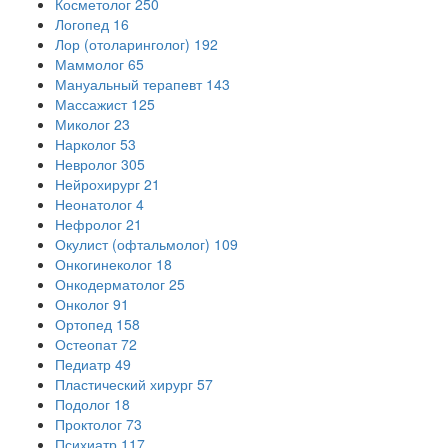
Косметолог
250
Логопед
16
Лор (отоларинголог)
192
Маммолог
65
Мануальный терапевт
143
Массажист
125
Миколог
23
Нарколог
53
Невролог
305
Нейрохирург
21
Неонатолог
4
Нефролог
21
Окулист (офтальмолог)
109
Онкогинеколог
18
Онкодерматолог
25
Онколог
91
Ортопед
158
Остеопат
72
Педиатр
49
Пластический хирург
57
Подолог
18
Проктолог
73
Психиатр
117