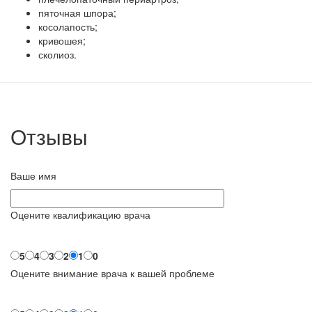
пяточная шпора;
косолапость;
кривошея;
сколиоз.
Отзывы
Ваше имя
Оцените квалификацию врача
5
4
3
2
1
0
Оцените внимание врача к вашей проблеме