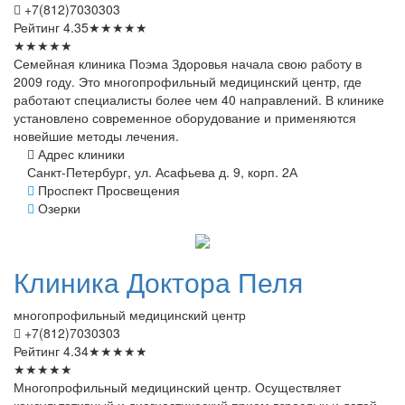
+7(812)7030303
Рейтинг
4.35
★
★
★
★
★
★
★
★
★
★
Семейная клиника Поэма Здоровья начала свою работу в
2009 году. Это многопрофильный медицинский центр, где
работают специалисты более чем 40 направлений. В клинике
установлено современное оборудование и применяются
новейшие методы лечения.
Адрес клиники
Санкт-Петербург, ул. Асафьева д. 9, корп. 2А
Проспект Просвещения
Озерки
Клиника
Доктора Пеля
многопрофильный медицинский центр
+7(812)7030303
Рейтинг
4.34
★
★
★
★
★
★
★
★
★
★
Многопрофильный медицинский центр. Осуществляет
консультативный и диагностический прием взрослых и детей.