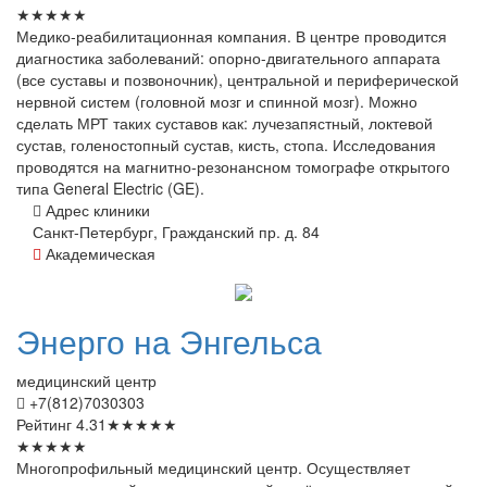
★
★
★
★
★
Медико-реабилитационная компания. В центре проводится
диагностика заболеваний: опорно-двигательного аппарата
(все суставы и позвоночник), центральной и периферической
нервной систем (головной мозг и спинной мозг). Можно
сделать МРТ таких суставов как: лучезапястный, локтевой
сустав, голеностопный сустав, кисть, стопа. Исследования
проводятся на магнитно-резонансном томографе открытого
типа General Electric (GE).
Адрес клиники
Санкт-Петербург, Гражданский пр. д. 84
Академическая
Энерго
на Энгельса
медицинский центр
+7(812)7030303
Рейтинг
4.31
★
★
★
★
★
★
★
★
★
★
Многопрофильный медицинский центр. Осуществляет