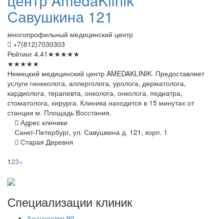
центр AmedaKlinik
Савушкина 121
многопрофильный медицинский центр
+7(812)7030303
Рейтинг
4.41
★
★
★
★
★
★
★
★
★
★
Немецкий медицинский центр AMEDAKLINIK. Предоставляет
услуги гинеколога, аллерголога, уролога, дерматолога,
кардиолога, терапевта, онколога, онколога, педиатра,
стоматолога, хирурга. Клиника находится в 15 минутах от
станции м. Площадь Восстания.
Адрес клиники
Санкт-Петербург, ул. Савушкина д. 121, корп. 1
Старая Деревня
1
2
3
»
Специализации
клиник
Акушерство
90