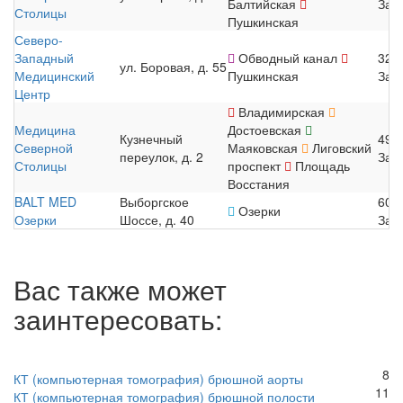
Балтийская
Зап
Столицы
Пушкинская
Северо-
Западный
Обводный канал
320
ул. Боровая, д. 55
Медицинский
Пушкинская
Зап
Центр
Владимирская
Медицина
Достоевская
Кузнечный
490
Северной
Маяковская
Лиговский
переулок, д. 2
Зап
Столицы
проспект
Площадь
Восстания
BALT MED
Выборгское
600
Озерки
Озерки
Шоссе, д. 40
Зап
Вас также может
заинтересовать:
8
КТ (компьютерная томография) брюшной аорты
11
КТ (компьютерная томография) брюшной полости