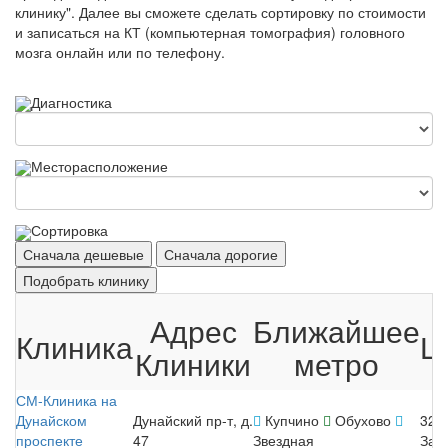
клинику". Далее вы сможете сделать сортировку по стоимости
и записаться на КТ (компьютерная томография) головного
мозга онлайн или по телефону.
Диагностика
Месторасположение
Сортировка
Сначала дешевые
Сначала дорогие
Подобрать клинику
Адрес
Ближайшее
Клиника
Ц
Клиники
метро
СМ-Клиника на
Дунайском
Дунайский пр-т, д.
Купчино
Обухово
320
проспекте
47
Звездная
Зап