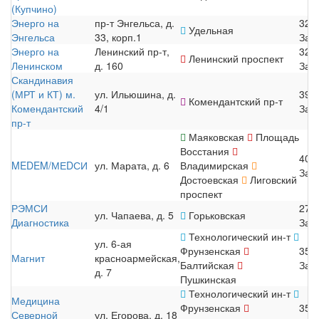
(Купчино)
Энерго на
пр-т Энгельса, д.
320
Удельная
Энгельса
33, корп.1
Зап
Энерго на
Ленинский пр-т,
320
Ленинский проспект
Ленинском
д. 160
Зап
Скандинавия
(МРТ и КТ) м.
ул. Ильюшина, д.
390
Комендантский пр-т
Комендантский
4/1
Зап
пр-т
Маяковская
Площадь
Восстания
405
MEDEM/МЕDСИ
ул. Марата, д. 6
Владимирская
Зап
Достоевская
Лиговский
проспект
РЭМСИ
270
ул. Чапаева, д. 5
Горьковская
Диагностика
Зап
Технологический ин-т
ул. 6-ая
Фрунзенская
350
Магнит
красноармейская,
Балтийская
Зап
д. 7
Пушкинская
Технологический ин-т
Медицина
Фрунзенская
350
Северной
ул. Егорова, д. 18