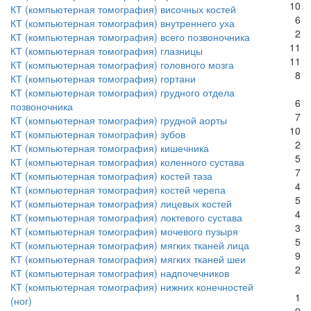
10
КТ (компьютерная томография) височных костей
6
КТ (компьютерная томография) внутреннего уха
2
КТ (компьютерная томография) всего позвоночника
11
КТ (компьютерная томография) глазницы
11
КТ (компьютерная томография) головного мозга
8
КТ (компьютерная томография) гортани
КТ (компьютерная томография) грудного отдела
6
позвоночника
7
КТ (компьютерная томография) грудной аорты
10
КТ (компьютерная томография) зубов
2
КТ (компьютерная томография) кишечника
5
КТ (компьютерная томография) коленного сустава
7
КТ (компьютерная томография) костей таза
4
КТ (компьютерная томография) костей черепа
5
КТ (компьютерная томография) лицевых костей
4
КТ (компьютерная томография) локтевого сустава
3
КТ (компьютерная томография) мочевого пузыря
5
КТ (компьютерная томография) мягких тканей лица
9
КТ (компьютерная томография) мягких тканей шеи
2
КТ (компьютерная томография) надпочечников
КТ (компьютерная томография) нижних конечностей
1
(ног)
9