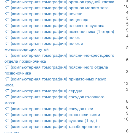
КТ (компьютерная томография) органов грудной клетки
10
КТ (компьютерная томография) органов малого таза
4
КТ (компьютерная томография) печени
3
КТ (компьютерная томография) пищевода
5
КТ (компьютерная томография) плечевого сустава
9
КТ (компьютерная томография) позвоночника (1 отдел)
4
КТ (компьютерная томография) почек
КТ (компьютерная томография) почек и
2
мочевыводящих путей
КТ (компьютерная томография) пояснично-крестцового
6
отдела позвоночника
КТ (компьютерная томография) поясничного отдела
3
позвоночника
КТ (компьютерная томография) придаточных пазух
13
носа
3
КТ (компьютерная томография) сердца
КТ (компьютерная томография) сосудов головного
8
мозга
8
КТ (компьютерная томография) сосудов шеи
9
КТ (компьютерная томография) стопы или кисти
10
КТ (компьютерная томография) сустава (1 ед.)
КТ (компьютерная томография) тазобедренного
6
сустава