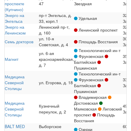
проспекте
47
Звездная
Зап
(Купчино)
Энерго на
пр-т Энгельса, д.
320
Удельная
Энгельса
33, корп.1
Зап
Энерго на
Ленинский пр-т,
320
Ленинский проспект
Ленинском
д. 160
Зап
ул. 10-я
300
Семь докторов
Площадь Восстания
Советская, д. 4
Зап
Технологический ин-т
ул. 6-ая
Фрунзенская
350
Магнит
красноармейская,
Балтийская
Зап
д. 7
Пушкинская
Технологический ин-т
Медицина
Фрунзенская
330
Северной
ул. Егорова, д. 18
Балтийская
Зап
Столицы
Пушкинская
Владимирская
Медицина
Достоевская
Кузнечный
490
Северной
Маяковская
Лиговский
переулок, д. 2
Зап
Столицы
проспект
Площадь
Восстания
BALT MED
Выборгское
600
Озерки