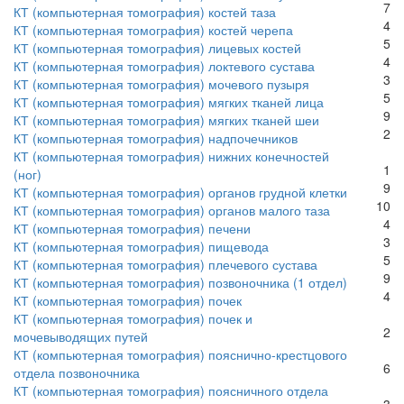
7
КТ (компьютерная томография) костей таза
4
КТ (компьютерная томография) костей черепа
5
КТ (компьютерная томография) лицевых костей
4
КТ (компьютерная томография) локтевого сустава
3
КТ (компьютерная томография) мочевого пузыря
5
КТ (компьютерная томография) мягких тканей лица
9
КТ (компьютерная томография) мягких тканей шеи
2
КТ (компьютерная томография) надпочечников
КТ (компьютерная томография) нижних конечностей
1
(ног)
9
КТ (компьютерная томография) органов грудной клетки
10
КТ (компьютерная томография) органов малого таза
4
КТ (компьютерная томография) печени
3
КТ (компьютерная томография) пищевода
5
КТ (компьютерная томография) плечевого сустава
9
КТ (компьютерная томография) позвоночника (1 отдел)
4
КТ (компьютерная томография) почек
КТ (компьютерная томография) почек и
2
мочевыводящих путей
КТ (компьютерная томография) пояснично-крестцового
6
отдела позвоночника
КТ (компьютерная томография) поясничного отдела
3