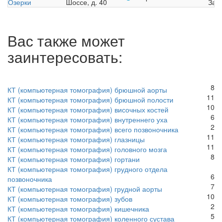
Озерки
Шоссе, д. 40
Зап
Вас также может
заинтересовать:
8
КТ (компьютерная томография) брюшной аорты
11
КТ (компьютерная томография) брюшной полости
10
КТ (компьютерная томография) височных костей
6
КТ (компьютерная томография) внутреннего уха
2
КТ (компьютерная томография) всего позвоночника
11
КТ (компьютерная томография) глазницы
11
КТ (компьютерная томография) головного мозга
8
КТ (компьютерная томография) гортани
КТ (компьютерная томография) грудного отдела
6
позвоночника
7
КТ (компьютерная томография) грудной аорты
10
КТ (компьютерная томография) зубов
2
КТ (компьютерная томография) кишечника
5
КТ (компьютерная томография) коленного сустава