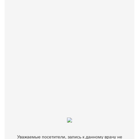
Рейтинг
4.3
★
★
★
★
★
★
★
★
★
★
Врач дерматолог, косметолог, лазеротерапевт. Работа с
лазерной косметологией, инъекционной косметологией,
аппаратной косметологией, дерматологией,
дерматохирургией, трихологией.
Бесплатно подберем врача, клинику или диагностический
центр.
Оставьте онлайн - заявку
+7(812)7030303
Уважаемые посетители, запись к данному врачу не
ведётся.
Уважаемые посетители, запись к данному врачу не