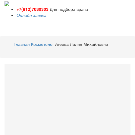
+7(812)7030303
Для подбора врача
Онлайн заявка
Toggle
navigati
Главная
Косметолог
Агеева Лилия Михайловна
Агеева
Лилия Михайловна
Косметолог
Стаж 5 лет /
Стоимость приема - 1000
Руб