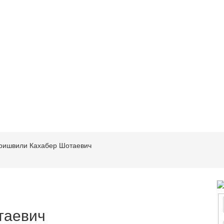
ришвили Кахабер Шотаевич
таевич