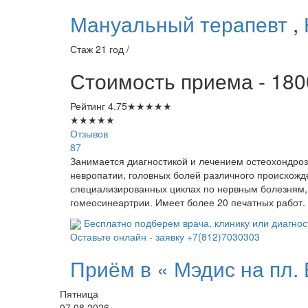
Мануальный терапевт
,
Стаж 21 год /
Стоимость приема - 180
Рейтинг
4.75
★
★
★
★
★
★
★
★
★
★
Отзывов
87
Занимается диагностикой и лечением остеохондро
невропатии, головных болей различного происхожде
специализированных циклах по нервным болезням,
гомеосинеартрии. Имеет более 20 печатных работ.
Бесплатно подберем врача, клинику или диагнос
Оставьте онлайн - заявку
+7(812)7030303
Приём в «
Мэдис на пл.
Пятница
07.08.2026