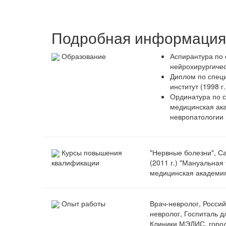
Подробная информация 
Образование
Аспирантура по 
нейрохирургичес
Диплом по специ
институт (1998 г.
Ординатура по с
медицинская ак
невропатологии и
Курсы повышения
"Нервные болезни", С
(2011 г.) "Мануальная
квалификации
медицинская академия 
Опыт работы
Врач-невролог, Россий
невролог, Госпиталь д
Клиники МЭДИС, город