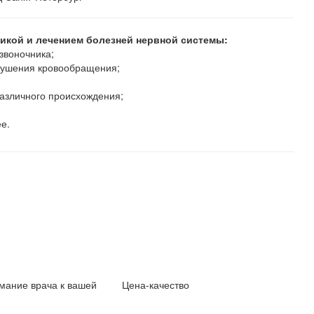
икой и лечением болезней нервной системы:
звоночника;
рушения кровообращения;
азличного происхождения;
ее.
мание врача к вашей
Цена-качество