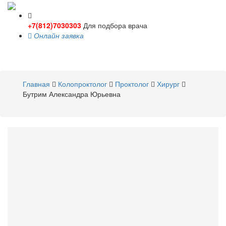
+7(812)7030303
Для подбора врача
Онлайн заявка
Toggle
navigati
Главная
Колопроктолог
Проктолог
Хирург
Бутрим Александра Юрьевна
Бутрим
Александра Юрьевна
Колопроктолог
,
Проктолог
,
Хирург
Стаж 15 лет /