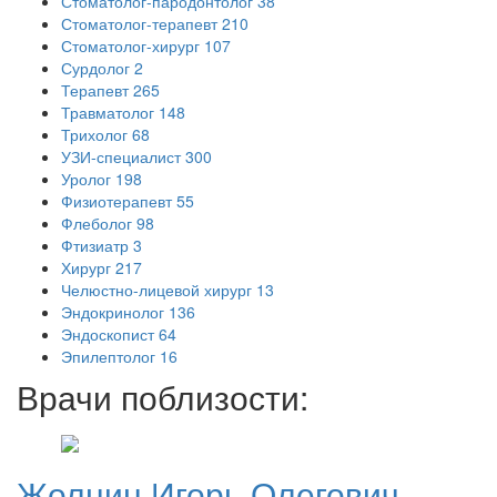
Стоматолог-пародонтолог
38
Стоматолог-терапевт
210
Стоматолог-хирург
107
Сурдолог
2
Терапевт
265
Травматолог
148
Трихолог
68
УЗИ-специалист
300
Уролог
198
Физиотерапевт
55
Флеболог
98
Фтизиатр
3
Хирург
217
Челюстно-лицевой хирург
13
Эндокринолог
136
Эндоскопист
64
Эпилептолог
16
Врачи поблизости:
Жолнин
Игорь Олегович