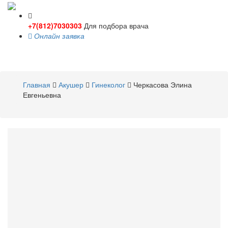
+7(812)7030303
Для подбора врача
Онлайн заявка
Toggle
navigati
Главная
Акушер
Гинеколог
Черкасова Элина
Евгеньевна
Черкасова
Элина
Евгеньевна
Акушер
,
Гинеколог
Стаж 6 лет / Врач первой категории