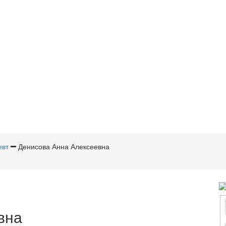
евт
Денисова Анна Алексеевна
вна