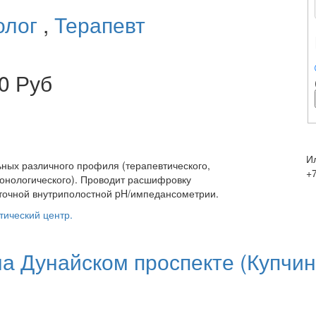
олог
,
Терапевт
0 Руб
И
ных различного профиля (терапевтического,
+
монологического). Проводит расшифровку
уточной внутриполостной pH/импедансометрии.
тический центр.
а Дунайском проспекте (Купчин