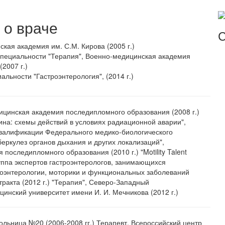
о враче
С
кая академия им. С.М. Кирова (2005 г.)
специальности "Терапия", Военно-медицинская академия
(2007 г.)
альности "Гастроэнтерология", (2014 г.)
ицинская академия последипломного образования (2008 г.)
на: схемы действий в условиях радиационной аварии",
валификации Федерального медико-биологического
уберкулез органов дыхания и других локализаций",
последипломного образования (2010 г.) "Motility Talent
уппа экспертов гастроэнтерологов, занимающихся
оэнтерологии, моторики и функциональных заболеваний
ракта (2012 г.) "Терапия", Северо-Западный
инский университет имени И. И. Мечникова (2012 г.)
ольница №20 (2006-2008 гг.) Терапевт, Всероссийский центр