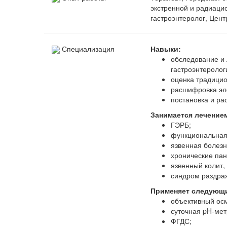
экстренной и радиаци
гастроэнтеролог, Цент
Специализация
Навыки:
обследование и 
гастроэнтеролог
оценка традици
расшифровка эл
постановка и р
Занимается лечение
ГЭРБ;
функциональная
язвенная болезн
хронические пан
язвенный колит,
синдром раздра
Применяет следующи
объективный ос
суточная pH-ме
ФГДС;