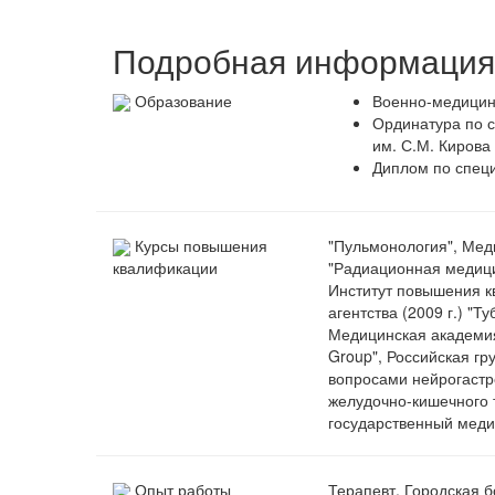
Подробная информация 
Образование
Военно-медицинс
Ординатура по 
им. С.М. Кирова 
Диплом по специ
Курсы повышения
"Пульмонология", Мед
"Радиационная медици
квалификации
Институт повышения к
агентства (2009 г.) "Т
Медицинская академия 
Group", Российская гр
вопросами нейрогастр
желудочно-кишечного т
государственный медиц
Опыт работы
Терапевт, Городская б