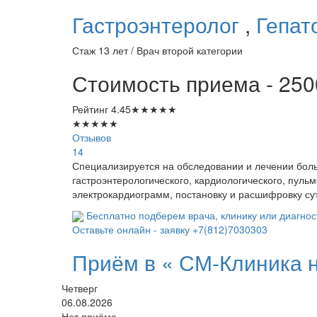
Гастроэнтеролог
,
Гепат
Стаж 13 лет / Врач второй категории
Стоимость приема - 250
Рейтинг
4.45
★
★
★
★
★
★
★
★
★
★
Отзывов
14
Специализируется на обследовании и лечении боль
гастроэнтерологического, кардиологического, пуль
электрокардиограмм, постановку и расшифровку с
Бесплатно подберем врача, клинику или диагнос
Оставьте онлайн - заявку
+7(812)7030303
Приём в «
СМ-Клиника н
Четверг
06.08.2026
Нет приёма