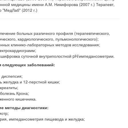
онной медицины имени А.М. Никифорова (2007 г.) Терапевт,
р "МедЛаб" (2012 г.)
лечение больных различного профиля (терапевтического,
ического, кардиологического, пульмонологического);
онных клинико-лабораторных методов исследования;
ектрокардиограмм;
асшифровка суточной внутриполостной pH/импедансометрии.
м следующих заболеваний:
 диспепсия;
ь желудка и 12-перстной кишки;
креатиты;
 болезнь Крона;
женного кишечника.
е методы диагностики:
мотр;
трия, импедансометрия пищевода и желудка;