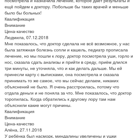
посмотрела и назначила лечение, которое дает результаты и
ещё пойдем к доктору. Побольше бы таких врачей и меньше
было бы больных!
Квалификация
Внимание
Цена-качество
Людмила,
07.12.2018
Мне показалось, что доктор сделала не всё возможное, у нас
была затяжная болезнь сопли и кашель, педиатр прописала
лечение, но мы пошли к лору, доктор посмотрела уши, горло и
нос, сказала сдать анализы и прийти в среду, приём длился
три минуты, не уточняла, что и как делать дальше. Мы ей
принесли карту с выписками, она посмотрела и сказала
принимать то же самое, что мы сейчас делаем, никаких
объяснений не было. Я очень расстроилась, потому что
отдала деньги и не поняла за что. Мне показалось, что доктор
торопилась. Когда обратились к другому лору там нам
объяснили какие могут причины.
Квалификация
Внимание
Цена-качество
Алёна,
27.11.2018
У ребёнка был насморк, миндалины увеличены и ушки