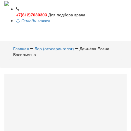
+7(812)7030303
Для подбора врача
Онлайн заявка
Toggle
navigati
Главная
Лор (отоларинголог)
Дежнёва Елена
Васильевна
Дежнёва
Елена Васильевна
Лор (отоларинголог)
Стаж 7 лет /