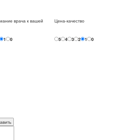
мание врача к вашей
Цена-качество
1
0
5
4
3
2
1
0