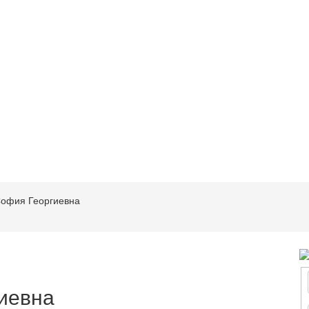
София Георгиевна
иевна