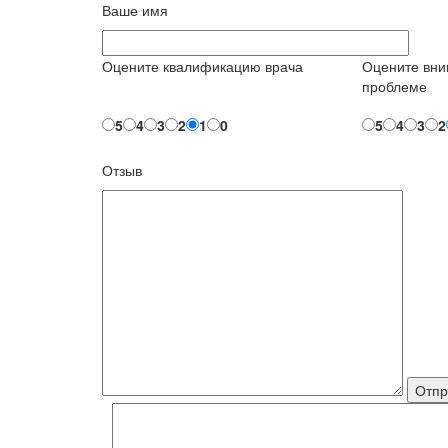
Ваше имя
Оцените квалификацию врача
Оцените вни
проблеме
5
4
3
2
1
0
5
4
3
2
Отзыв