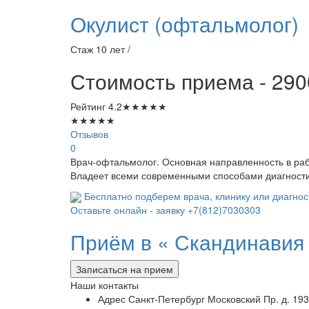
Окулист (офтальмолог)
Стаж 10 лет /
Стоимость приема - 290
Рейтинг
4.2
★
★
★
★
★
★
★
★
★
★
Отзывов
0
Врач-офтальмолог. Основная направленность в раб
Владеет всеми современными способами диагностик
Бесплатно подберем врача, клинику или диагнос
Оставьте онлайн - заявку
+7(812)7030303
Приём в «
Скандинавия 
Записаться на прием
Наши контакты
Адрес
Санкт-Петербург Московский Пр. д. 193