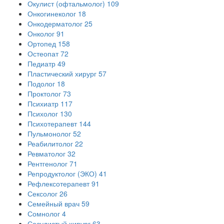
Окулист (офтальмолог)
109
Онкогинеколог
18
Онкодерматолог
25
Онколог
91
Ортопед
158
Остеопат
72
Педиатр
49
Пластический хирург
57
Подолог
18
Проктолог
73
Психиатр
117
Психолог
130
Психотерапевт
144
Пульмонолог
52
Реабилитолог
22
Ревматолог
32
Рентгенолог
71
Репродуктолог (ЭКО)
41
Рефлексотерапевт
91
Сексолог
26
Семейный врач
59
Сомнолог
4
Сосудистый хирург
63