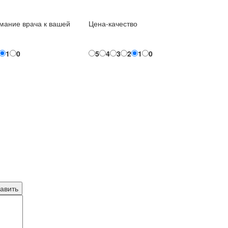
мание врача к вашей
Цена-качество
1
0
5
4
3
2
1
0