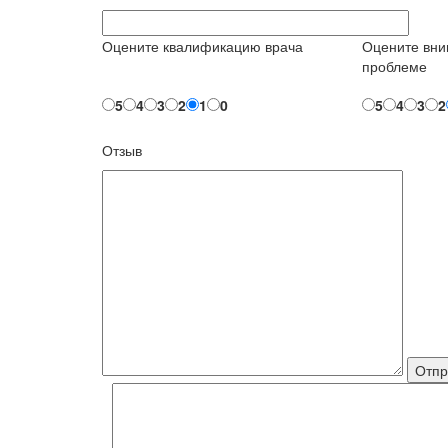
Оцените квалификацию врача
Оцените вни
проблеме
5
4
3
2
1
0
5
4
3
2
Отзыв