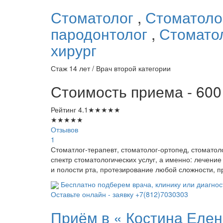
Стоматолог
,
Стоматоло
пародонтолог
,
Стомато
хирург
Стаж 14 лет / Врач второй категории
Стоимость приема - 600
Рейтинг
4.1
★
★
★
★
★
★
★
★
★
★
Отзывов
1
Стоматлог-терапевт, стоматолог-ортопед, стоматол
спектр стоматологических услуг, а именно: лечени
и полости рта, протезирование любой сложности, п
Бесплатно подберем врача, клинику или диагнос
Оставьте онлайн - заявку
+7(812)7030303
Приём в «
Костина Еле