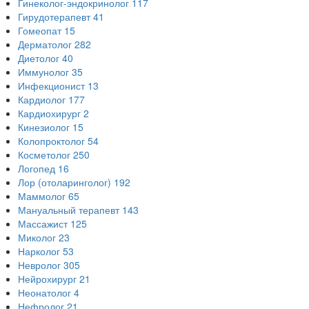
Гинеколог-эндокринолог
117
Гирудотерапевт
41
Гомеопат
15
Дерматолог
282
Диетолог
40
Иммунолог
35
Инфекционист
13
Кардиолог
177
Кардиохирург
2
Кинезиолог
15
Колопроктолог
54
Косметолог
250
Логопед
16
Лор (отоларинголог)
192
Маммолог
65
Мануальный терапевт
143
Массажист
125
Миколог
23
Нарколог
53
Невролог
305
Нейрохирург
21
Неонатолог
4
Нефролог
21