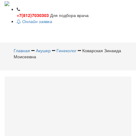
+7(812)7030303
Для подбора врача
Онлайн заявка
Toggle
navigati
Главная
Акушер
Гинеколог
Коварская Зинаида
Моисеевна
Коварская
Зинаида
Моисеевна
Акушер
,
Гинеколог
Стаж 41 год / Врач высшей категории