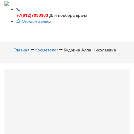
+7(812)7030303
Для подбора врача
Онлайн заявка
Toggle
navigati
Главная
Косметолог
Кудрина Алла Николаевна
Кудрина
Алла Николаевна
Косметолог
Стаж 4 года / Врач второй категории
Стоимость приема - 1120