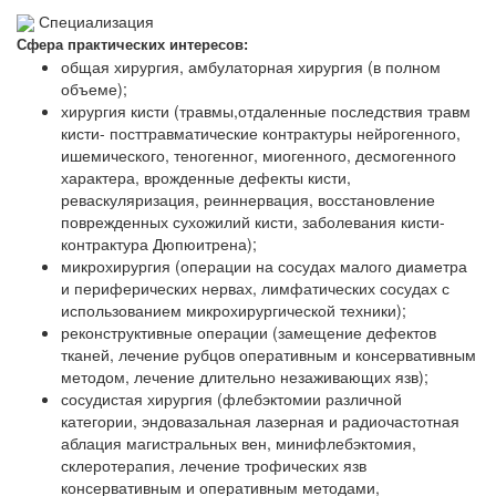
Специализация
Сфера практических интересов:
общая хирургия, амбулаторная хирургия (в полном
объеме);
хирургия кисти (травмы,отдаленные последствия травм
кисти- посттравматические контрактуры нейрогенного,
ишемического, теногенног, миогенного, десмогенного
характера, врожденные дефекты кисти,
реваскуляризация, реиннервация, восстановление
поврежденных сухожилий кисти, заболевания кисти-
контрактура Дюпюитрена);
микрохирургия (операции на сосудах малого диаметра
и периферических нервах, лимфатических сосудах с
использованием микрохирургической техники);
реконструктивные операции (замещение дефектов
тканей, лечение рубцов оперативным и консервативным
методом, лечение длительно незаживающих язв);
сосудистая хирургия (флебэктомии различной
категории, эндовазальная лазерная и радиочастотная
аблация магистральных вен, минифлебэктомия,
склеротерапия, лечение трофических язв
консервативным и оперативным методами,