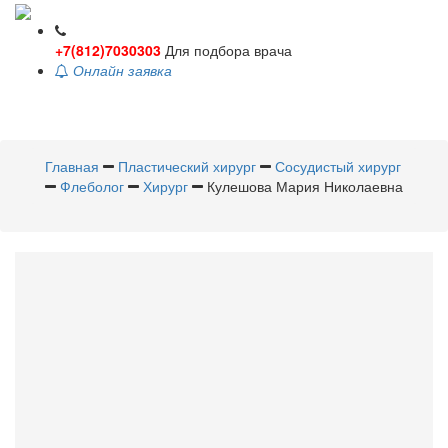
+7(812)7030303
Для подбора врача
Онлайн заявка
Toggle
navigati
Главная
Пластический хирург
Сосудистый хирург
Флеболог
Хирург
Кулешова Мария Николаевна
Кулешова
Мария Николаевна
Пластический хирург
,
Сосудистый хирург
,
Флеболог
,
Хирург