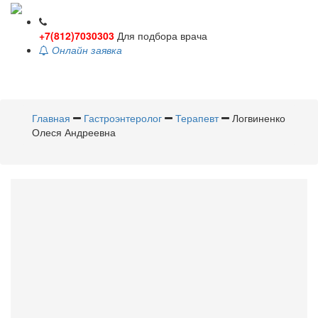
+7(812)7030303
Для подбора врача
Онлайн заявка
Toggle
navigati
Главная
Гастроэнтеролог
Терапевт
Логвиненко
Олеся Андреевна
Логвиненко
Олеся
Андреевна
Гастроэнтеролог
,
Терапевт
Стаж 11 лет /