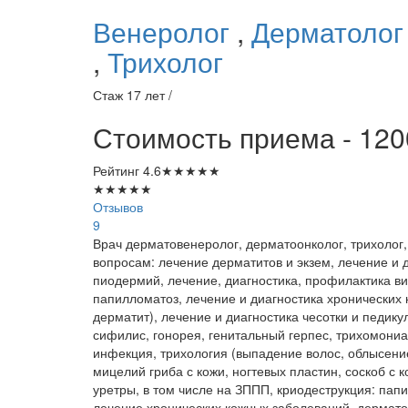
Венеролог
,
Дерматоло
,
Трихолог
Стаж 17 лет /
Стоимость приема - 120
Рейтинг
4.6
★
★
★
★
★
★
★
★
★
★
Отзывов
9
Врач дерматовенеролог, дерматоонколог, трихолог
вопросам: лечение дерматитов и экзем, лечение и 
пиодермий, лечение, диагностика, профилактика ви
папилломатоз, лечение и диагностика хронических 
дерматит), лечение и диагностика чесотки и педику
сифилис, гонорея, генитальный герпес, трихомониа
инфекция, трихология (выпадение волос, облысен
мицелий гриба с кожи, ногтевых пластин, соскоб с
уретры, в том числе на ЗППП, криодеструкция: папи
лечение хронических кожных заболеваний, дермат