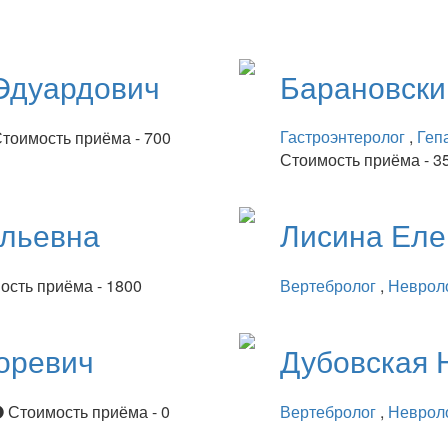
Эдуардович
Барановск
Гастроэнтеролог
,
Геп
тоимость приёма - 700
Стоимость приёма - 3
ильевна
Лисина
Еле
ость приёма - 1800
Вертебролог
,
Неврол
оревич
Дубовская
Стоимость приёма - 0
Вертебролог
,
Неврол