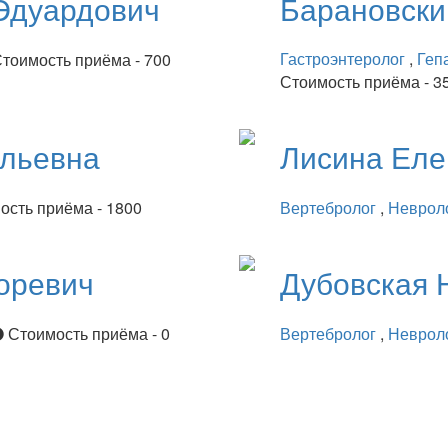
Эдуардович
Барановск
Гастроэнтеролог
,
Геп
тоимость приёма - 700
Стоимость приёма - 3
ильевна
Лисина
Еле
ость приёма - 1800
Вертебролог
,
Неврол
оревич
Дубовская
Стоимость приёма - 0
Вертебролог
,
Неврол