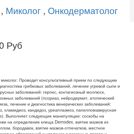
г
,
Миколог
,
Онкодерматолог
0 Руб
, миколог. Проводит консультативный прием по следующим
диагностика грибковых заболеваний, лечение угревой сыпи и
русных заболеваний: герпес, контагиозный моллюск,
кожных заболеваний (псориаз, нейродермит, атопический
леза, лечение и диагностика венерических заболеваний:
з, хламидиоз, кандидоз, уреаплазмоз, папилломавирусная
ие). Выполняет следующие манипуляции: соскобы на
 кожи на определение клеща Demodex, взятие мазков из
ллом, бородавок, взятие мазков-отпечатков, местное
оскопию образований и удаление с помощью лазера и