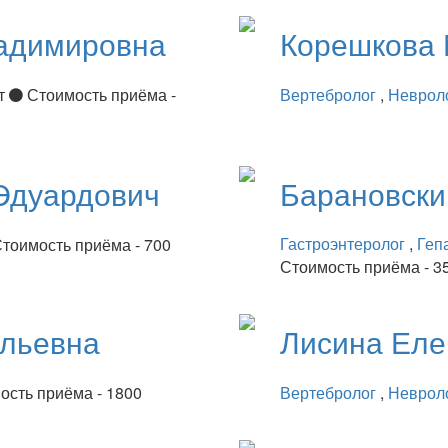
адимировна
Корешкова
ет
Стоимость приёма -
Вертебролог
,
Неврол
Эдуардович
Барановск
Гастроэнтеролог
,
Геп
тоимость приёма - 700
Стоимость приёма - 3
ильевна
Лисина
Еле
ость приёма - 1800
Вертебролог
,
Неврол