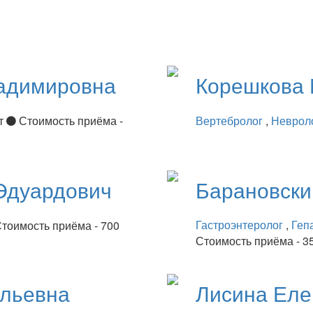
адимировна
Корешкова
ет
Стоимость приёма -
Вертебролог
,
Неврол
Эдуардович
Барановск
Гастроэнтеролог
,
Геп
тоимость приёма - 700
Стоимость приёма - 3
ильевна
Лисина
Еле