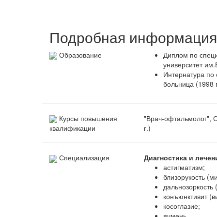
Подробная информация 
Образование
Диплом по специ
университет им.
Интернатура по 
больница (1998 г
Курсы повышения
"Врач-офтальмолог", 
г.)
квалификации
Специализация
Диагностика и лече
астигматизм;
близорукость (м
дальнозоркость 
конъюнктивит (в
косоглазие;
ячмень.