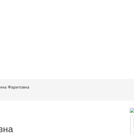
ина Фаритовна
вна