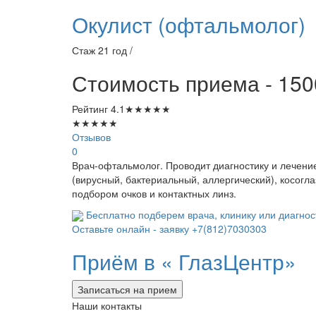
Окулист (офтальмолог)
Стаж 21 год /
Стоимость приема - 150
Рейтинг
4.1
★
★
★
★
★
★
★
★
★
★
Отзывов
0
Врач-офтальмолог. Проводит диагностику и лечение
(вирусный, бактериальный, аллергический), косогла
подбором очков и контактных линз.
Бесплатно подберем врача, клинику или диагнос
Оставьте онлайн - заявку
+7(812)7030303
Приём в «
ГлазЦентр»
Записаться на прием
Наши контакты