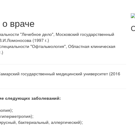
о враче
С
альности "Лечебное дело", Московский государственный
В.И.Ломоносова (1997 г.)
специальности "Офтальмология", Областная клиническая
.)
Самарский государственный медицинский университет (2016
ние следующих заболеваний:
иопия);
(гиперметропия);
ирусный, бактериальный, аллергический);