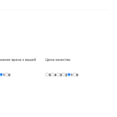
мание врача к вашей
Цена-качество
1
0
5
4
3
2
1
0